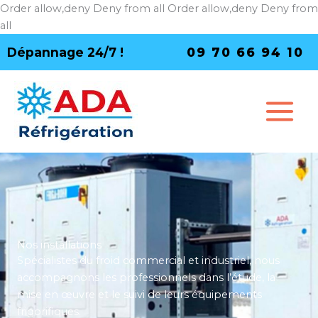
Aller
Order allow,deny Deny from all
Order allow,deny Deny from
au
all
contenu
Dépannage 24/7 !
09 70 66 94 10
Nos installations
Spécialistes du froid commercial et industriel, nous
accompagnons les professionnels dans l’étude, la
mise en œuvre et le suivi de leurs équipements
frigorifiques.